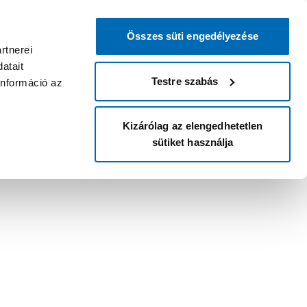
Összes süti engedélyezése
rtnerei
atait
Testre szabás
információ az
Kizárólag az elengedhetetlen
sütiket használja