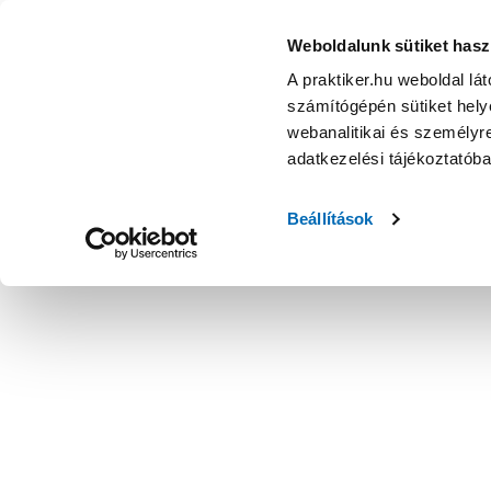
Weboldalunk sütiket hasz
A praktiker.hu weboldal lá
számítógépén sütiket helye
webanalitikai és személyre
adatkezelési tájékoztatób
Beállítások