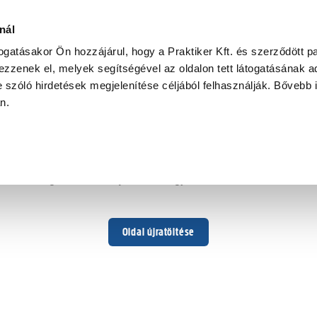
nál
togatásakor Ön hozzájárul, hogy a Praktiker Kft. és szerződött pa
zzenek el, melyek segítségével az oldalon tett látogatásának ad
 szóló hirdetések megjelenítése céljából felhasználják. Bővebb 
Hoppá ...
an.
Váratlan hiba történt
Dolgozunk a hiba javításán. Egy kis türelmet kérünk.
Oldal újratöltése