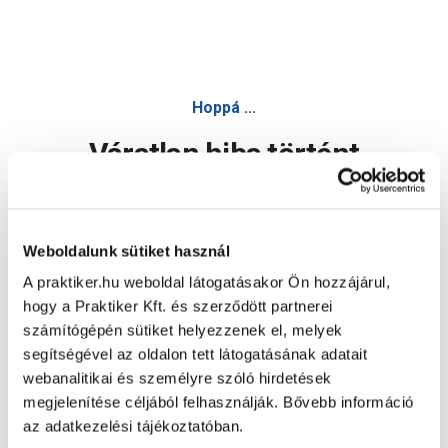
Hoppá ...
Váratlan hiba történt
Dolgozunk a hiba javításán. Egy kis türelmet kérünk.
Weboldalunk sütiket használ
A praktiker.hu weboldal látogatásakor Ön hozzájárul,
Oldal újratöltése
hogy a Praktiker Kft. és szerződött partnerei
számítógépén sütiket helyezzenek el, melyek
segítségével az oldalon tett látogatásának adatait
webanalitikai és személyre szóló hirdetések
megjelenítése céljából felhasználják. Bővebb információ
az adatkezelési tájékoztatóban.