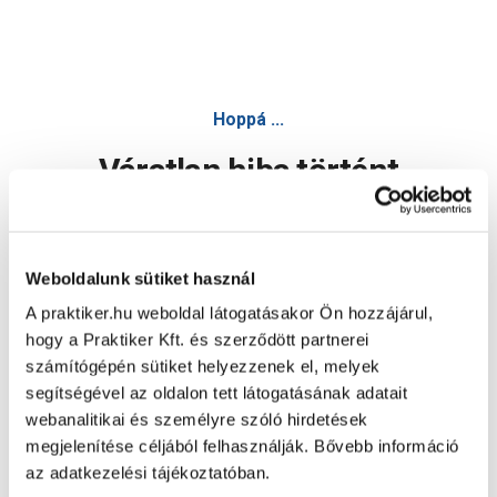
Hoppá ...
Váratlan hiba történt
Dolgozunk a hiba javításán. Egy kis türelmet kérünk.
Weboldalunk sütiket használ
A praktiker.hu weboldal látogatásakor Ön hozzájárul,
Oldal újratöltése
hogy a Praktiker Kft. és szerződött partnerei
számítógépén sütiket helyezzenek el, melyek
segítségével az oldalon tett látogatásának adatait
webanalitikai és személyre szóló hirdetések
megjelenítése céljából felhasználják. Bővebb információ
az adatkezelési tájékoztatóban.