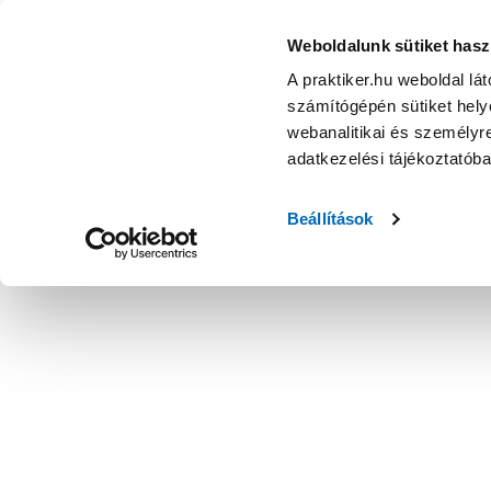
Weboldalunk sütiket hasz
A praktiker.hu weboldal lá
számítógépén sütiket helye
webanalitikai és személyre
adatkezelési tájékoztatób
Beállítások