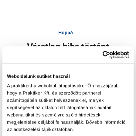
Hoppá ...
Váratlan hiba történt
Dolgozunk a hiba javításán. Egy kis türelmet kérünk.
Weboldalunk sütiket használ
A praktiker.hu weboldal látogatásakor Ön hozzájárul,
Oldal újratöltése
hogy a Praktiker Kft. és szerződött partnerei
számítógépén sütiket helyezzenek el, melyek
segítségével az oldalon tett látogatásának adatait
webanalitikai és személyre szóló hirdetések
megjelenítése céljából felhasználják. Bővebb információ
az adatkezelési tájékoztatóban.