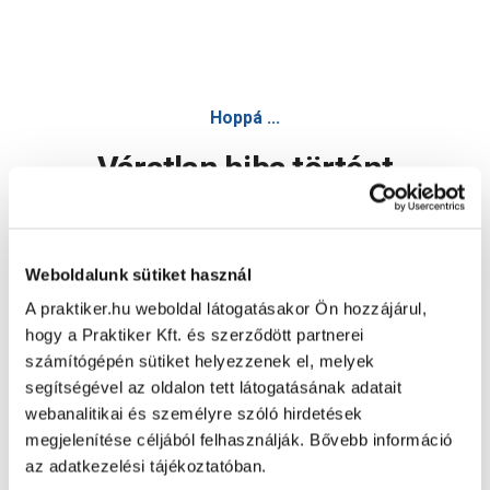
Hoppá ...
Váratlan hiba történt
Dolgozunk a hiba javításán. Egy kis türelmet kérünk.
Weboldalunk sütiket használ
A praktiker.hu weboldal látogatásakor Ön hozzájárul,
Oldal újratöltése
hogy a Praktiker Kft. és szerződött partnerei
számítógépén sütiket helyezzenek el, melyek
segítségével az oldalon tett látogatásának adatait
webanalitikai és személyre szóló hirdetések
megjelenítése céljából felhasználják. Bővebb információ
az adatkezelési tájékoztatóban.