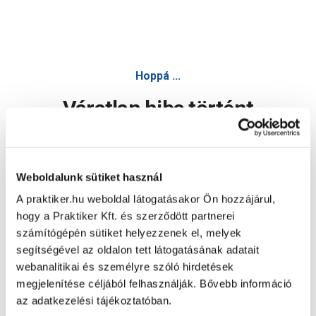
Hoppá ...
Váratlan hiba történt
Dolgozunk a hiba javításán. Egy kis türelmet kérünk.
Weboldalunk sütiket használ
A praktiker.hu weboldal látogatásakor Ön hozzájárul,
Oldal újratöltése
hogy a Praktiker Kft. és szerződött partnerei
számítógépén sütiket helyezzenek el, melyek
segítségével az oldalon tett látogatásának adatait
webanalitikai és személyre szóló hirdetések
megjelenítése céljából felhasználják. Bővebb információ
az adatkezelési tájékoztatóban.