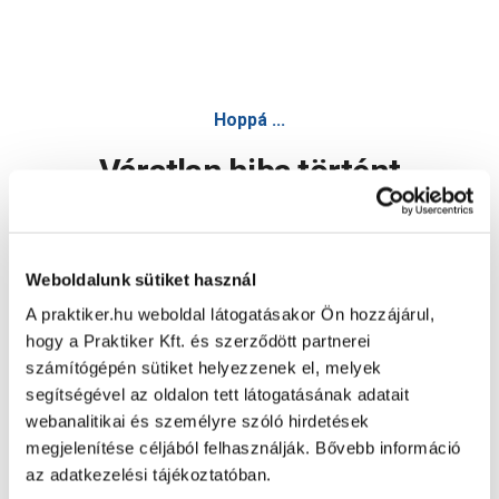
Hoppá ...
Váratlan hiba történt
Dolgozunk a hiba javításán. Egy kis türelmet kérünk.
Weboldalunk sütiket használ
A praktiker.hu weboldal látogatásakor Ön hozzájárul,
Oldal újratöltése
hogy a Praktiker Kft. és szerződött partnerei
számítógépén sütiket helyezzenek el, melyek
segítségével az oldalon tett látogatásának adatait
webanalitikai és személyre szóló hirdetések
megjelenítése céljából felhasználják. Bővebb információ
az adatkezelési tájékoztatóban.