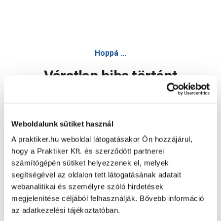
Hoppá ...
Váratlan hiba történt
Dolgozunk a hiba javításán. Egy kis türelmet kérünk.
Weboldalunk sütiket használ
A praktiker.hu weboldal látogatásakor Ön hozzájárul,
Oldal újratöltése
hogy a Praktiker Kft. és szerződött partnerei
számítógépén sütiket helyezzenek el, melyek
segítségével az oldalon tett látogatásának adatait
webanalitikai és személyre szóló hirdetések
megjelenítése céljából felhasználják. Bővebb információ
az adatkezelési tájékoztatóban.