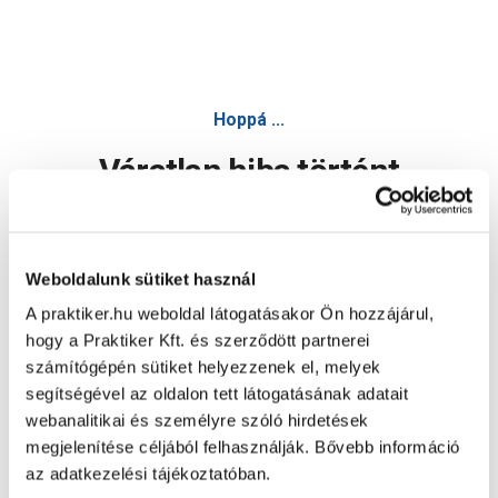
Hoppá ...
Váratlan hiba történt
Dolgozunk a hiba javításán. Egy kis türelmet kérünk.
Weboldalunk sütiket használ
A praktiker.hu weboldal látogatásakor Ön hozzájárul,
Oldal újratöltése
hogy a Praktiker Kft. és szerződött partnerei
számítógépén sütiket helyezzenek el, melyek
segítségével az oldalon tett látogatásának adatait
webanalitikai és személyre szóló hirdetések
megjelenítése céljából felhasználják. Bővebb információ
az adatkezelési tájékoztatóban.