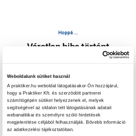
Hoppá ...
Váratlan hiba történt
Dolgozunk a hiba javításán. Egy kis türelmet kérünk.
Weboldalunk sütiket használ
A praktiker.hu weboldal látogatásakor Ön hozzájárul,
Oldal újratöltése
hogy a Praktiker Kft. és szerződött partnerei
számítógépén sütiket helyezzenek el, melyek
segítségével az oldalon tett látogatásának adatait
webanalitikai és személyre szóló hirdetések
megjelenítése céljából felhasználják. Bővebb információ
az adatkezelési tájékoztatóban.