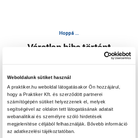
Hoppá ...
Váratlan hiba történt
Dolgozunk a hiba javításán. Egy kis türelmet kérünk.
Weboldalunk sütiket használ
A praktiker.hu weboldal látogatásakor Ön hozzájárul,
Oldal újratöltése
hogy a Praktiker Kft. és szerződött partnerei
számítógépén sütiket helyezzenek el, melyek
segítségével az oldalon tett látogatásának adatait
webanalitikai és személyre szóló hirdetések
megjelenítése céljából felhasználják. Bővebb információ
az adatkezelési tájékoztatóban.