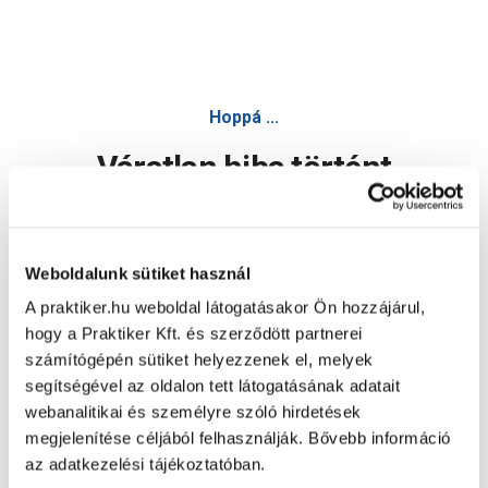
Hoppá ...
Váratlan hiba történt
Dolgozunk a hiba javításán. Egy kis türelmet kérünk.
Weboldalunk sütiket használ
A praktiker.hu weboldal látogatásakor Ön hozzájárul,
Oldal újratöltése
hogy a Praktiker Kft. és szerződött partnerei
számítógépén sütiket helyezzenek el, melyek
segítségével az oldalon tett látogatásának adatait
webanalitikai és személyre szóló hirdetések
megjelenítése céljából felhasználják. Bővebb információ
az adatkezelési tájékoztatóban.