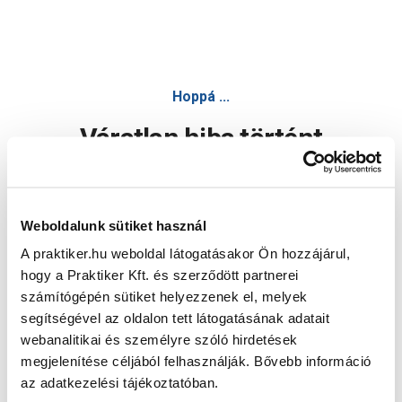
Hoppá ...
Váratlan hiba történt
Dolgozunk a hiba javításán. Egy kis türelmet kérünk.
Weboldalunk sütiket használ
A praktiker.hu weboldal látogatásakor Ön hozzájárul,
Oldal újratöltése
hogy a Praktiker Kft. és szerződött partnerei
számítógépén sütiket helyezzenek el, melyek
segítségével az oldalon tett látogatásának adatait
webanalitikai és személyre szóló hirdetések
megjelenítése céljából felhasználják. Bővebb információ
az adatkezelési tájékoztatóban.