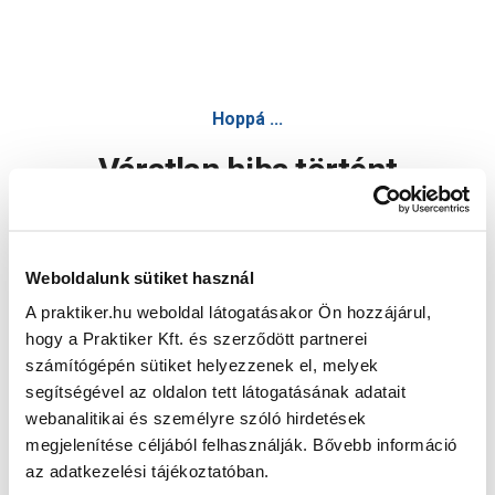
Hoppá ...
Váratlan hiba történt
Dolgozunk a hiba javításán. Egy kis türelmet kérünk.
Weboldalunk sütiket használ
A praktiker.hu weboldal látogatásakor Ön hozzájárul,
Oldal újratöltése
hogy a Praktiker Kft. és szerződött partnerei
számítógépén sütiket helyezzenek el, melyek
segítségével az oldalon tett látogatásának adatait
webanalitikai és személyre szóló hirdetések
megjelenítése céljából felhasználják. Bővebb információ
az adatkezelési tájékoztatóban.