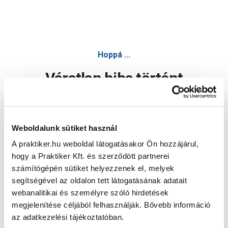
Hoppá ...
Váratlan hiba történt
Dolgozunk a hiba javításán. Egy kis türelmet kérünk.
Weboldalunk sütiket használ
A praktiker.hu weboldal látogatásakor Ön hozzájárul,
Oldal újratöltése
hogy a Praktiker Kft. és szerződött partnerei
számítógépén sütiket helyezzenek el, melyek
segítségével az oldalon tett látogatásának adatait
webanalitikai és személyre szóló hirdetések
megjelenítése céljából felhasználják. Bővebb információ
az adatkezelési tájékoztatóban.