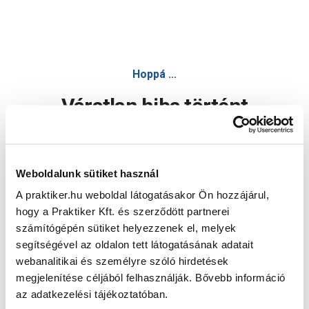
Hoppá ...
Váratlan hiba történt
Dolgozunk a hiba javításán. Egy kis türelmet kérünk.
Weboldalunk sütiket használ
A praktiker.hu weboldal látogatásakor Ön hozzájárul,
Oldal újratöltése
hogy a Praktiker Kft. és szerződött partnerei
számítógépén sütiket helyezzenek el, melyek
segítségével az oldalon tett látogatásának adatait
webanalitikai és személyre szóló hirdetések
megjelenítése céljából felhasználják. Bővebb információ
az adatkezelési tájékoztatóban.