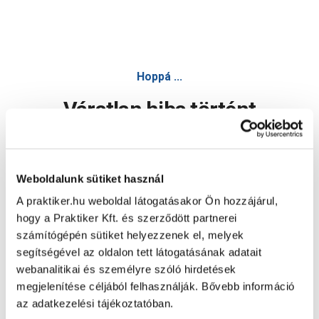
Hoppá ...
Váratlan hiba történt
Dolgozunk a hiba javításán. Egy kis türelmet kérünk.
Weboldalunk sütiket használ
A praktiker.hu weboldal látogatásakor Ön hozzájárul,
Oldal újratöltése
hogy a Praktiker Kft. és szerződött partnerei
számítógépén sütiket helyezzenek el, melyek
segítségével az oldalon tett látogatásának adatait
webanalitikai és személyre szóló hirdetések
megjelenítése céljából felhasználják. Bővebb információ
az adatkezelési tájékoztatóban.