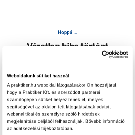
Hoppá ...
Váratlan hiba történt
Dolgozunk a hiba javításán. Egy kis türelmet kérünk.
Weboldalunk sütiket használ
A praktiker.hu weboldal látogatásakor Ön hozzájárul,
Oldal újratöltése
hogy a Praktiker Kft. és szerződött partnerei
számítógépén sütiket helyezzenek el, melyek
segítségével az oldalon tett látogatásának adatait
webanalitikai és személyre szóló hirdetések
megjelenítése céljából felhasználják. Bővebb információ
az adatkezelési tájékoztatóban.