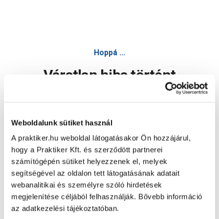
Hoppá ...
Váratlan hiba történt
Dolgozunk a hiba javításán. Egy kis türelmet kérünk.
Weboldalunk sütiket használ
A praktiker.hu weboldal látogatásakor Ön hozzájárul,
Oldal újratöltése
hogy a Praktiker Kft. és szerződött partnerei
számítógépén sütiket helyezzenek el, melyek
segítségével az oldalon tett látogatásának adatait
webanalitikai és személyre szóló hirdetések
megjelenítése céljából felhasználják. Bővebb információ
az adatkezelési tájékoztatóban.