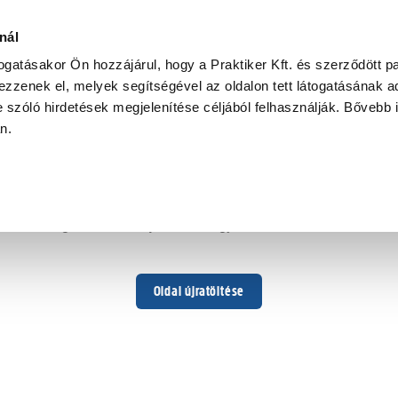
nál
togatásakor Ön hozzájárul, hogy a Praktiker Kft. és szerződött pa
zzenek el, melyek segítségével az oldalon tett látogatásának ad
 szóló hirdetések megjelenítése céljából felhasználják. Bővebb 
Hoppá ...
an.
Váratlan hiba történt
Dolgozunk a hiba javításán. Egy kis türelmet kérünk.
Oldal újratöltése