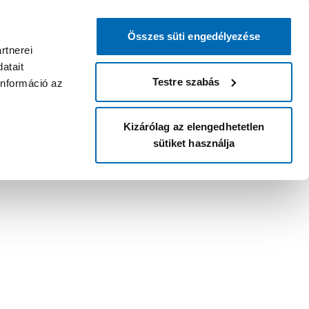
Összes süti engedélyezése
rtnerei
atait
Testre szabás
információ az
Kizárólag az elengedhetetlen
sütiket használja