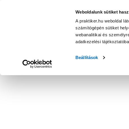
Weboldalunk sütiket hasz
A praktiker.hu weboldal lá
számítógépén sütiket helye
webanalitikai és személyre
adatkezelési tájékoztatób
Beállítások