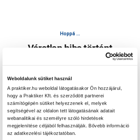
Hoppá ...
Váratlan hiba történt
Dolgozunk a hiba javításán. Egy kis türelmet kérünk.
Weboldalunk sütiket használ
A praktiker.hu weboldal látogatásakor Ön hozzájárul,
Oldal újratöltése
hogy a Praktiker Kft. és szerződött partnerei
számítógépén sütiket helyezzenek el, melyek
segítségével az oldalon tett látogatásának adatait
webanalitikai és személyre szóló hirdetések
megjelenítése céljából felhasználják. Bővebb információ
az adatkezelési tájékoztatóban.