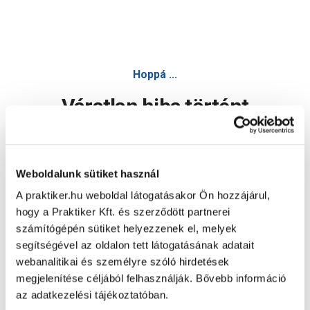
Hoppá ...
Váratlan hiba történt
Dolgozunk a hiba javításán. Egy kis türelmet kérünk.
Weboldalunk sütiket használ
A praktiker.hu weboldal látogatásakor Ön hozzájárul,
Oldal újratöltése
hogy a Praktiker Kft. és szerződött partnerei
számítógépén sütiket helyezzenek el, melyek
segítségével az oldalon tett látogatásának adatait
webanalitikai és személyre szóló hirdetések
megjelenítése céljából felhasználják. Bővebb információ
az adatkezelési tájékoztatóban.