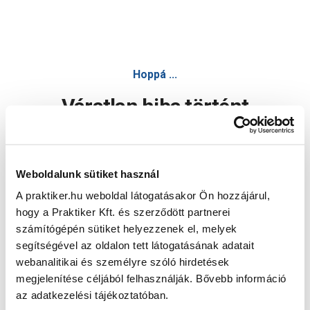
Hoppá ...
Váratlan hiba történt
Dolgozunk a hiba javításán. Egy kis türelmet kérünk.
Weboldalunk sütiket használ
A praktiker.hu weboldal látogatásakor Ön hozzájárul,
Oldal újratöltése
hogy a Praktiker Kft. és szerződött partnerei
számítógépén sütiket helyezzenek el, melyek
segítségével az oldalon tett látogatásának adatait
webanalitikai és személyre szóló hirdetések
megjelenítése céljából felhasználják. Bővebb információ
az adatkezelési tájékoztatóban.