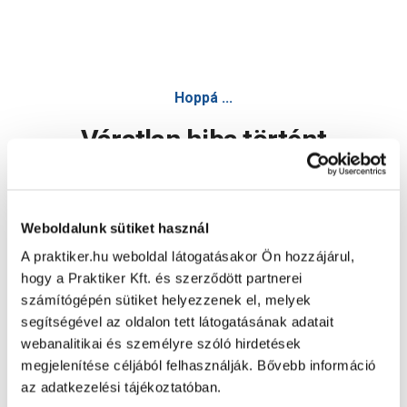
Hoppá ...
Váratlan hiba történt
Dolgozunk a hiba javításán. Egy kis türelmet kérünk.
Weboldalunk sütiket használ
A praktiker.hu weboldal látogatásakor Ön hozzájárul,
Oldal újratöltése
hogy a Praktiker Kft. és szerződött partnerei
számítógépén sütiket helyezzenek el, melyek
segítségével az oldalon tett látogatásának adatait
webanalitikai és személyre szóló hirdetések
megjelenítése céljából felhasználják. Bővebb információ
az adatkezelési tájékoztatóban.