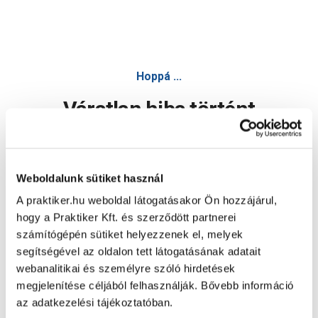
Den Braven Finish glett gipszkartonhoz 5 kg - Glett - Építőa
Hoppá ...
Váratlan hiba történt
Dolgozunk a hiba javításán. Egy kis türelmet kérünk.
Weboldalunk sütiket használ
A praktiker.hu weboldal látogatásakor Ön hozzájárul,
Oldal újratöltése
hogy a Praktiker Kft. és szerződött partnerei
számítógépén sütiket helyezzenek el, melyek
segítségével az oldalon tett látogatásának adatait
webanalitikai és személyre szóló hirdetések
megjelenítése céljából felhasználják. Bővebb információ
az adatkezelési tájékoztatóban.