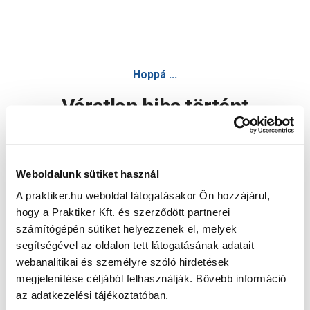
Hoppá ...
Váratlan hiba történt
Dolgozunk a hiba javításán. Egy kis türelmet kérünk.
Weboldalunk sütiket használ
A praktiker.hu weboldal látogatásakor Ön hozzájárul,
Oldal újratöltése
hogy a Praktiker Kft. és szerződött partnerei
számítógépén sütiket helyezzenek el, melyek
segítségével az oldalon tett látogatásának adatait
webanalitikai és személyre szóló hirdetések
megjelenítése céljából felhasználják. Bővebb információ
az adatkezelési tájékoztatóban.