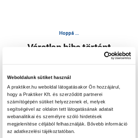
Murexin rf147 turbo gyorsflex ragasztó c2fte 20kg - Csem
Hoppá ...
Váratlan hiba történt
Dolgozunk a hiba javításán. Egy kis türelmet kérünk.
Weboldalunk sütiket használ
A praktiker.hu weboldal látogatásakor Ön hozzájárul,
Oldal újratöltése
hogy a Praktiker Kft. és szerződött partnerei
számítógépén sütiket helyezzenek el, melyek
segítségével az oldalon tett látogatásának adatait
webanalitikai és személyre szóló hirdetések
megjelenítése céljából felhasználják. Bővebb információ
az adatkezelési tájékoztatóban.