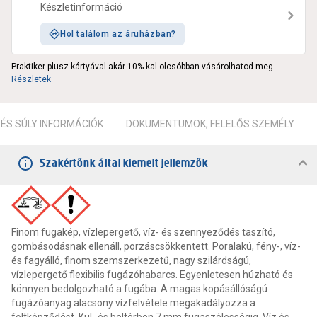
Készletinformáció
Hol találom az áruházban?
Praktiker plusz kártyával akár 10%-kal olcsóbban vásárolhatod meg.
Részletek
ÉS SÚLY INFORMÁCIÓK
DOKUMENTUMOK, FELELŐS SZEMÉLY
Szakértőnk által kiemelt jellemzők
Finom fugakép, vízlepergető, víz- és szennyeződés taszító,
gombásodásnak ellenáll, porzáscsökkentett. Poralakú, fény-, víz-
és fagyálló, finom szemszerkezetű, nagy szilárdságú,
vízlepergető flexibilis fugázóhabarcs. Egyenletesen húzható és
könnyen bedolgozható a fugába. A magas kopásállóságú
fugázóanyag alacsony vízfelvétele megakadályozza a