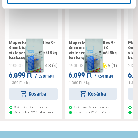
Mapei keracolor flex 0-
Mapei keracolor flex 0-
Mape
6mm bézs 132
6mm manhattan 110
6mm 
vízlepergető normál 5kg
vízlepergető normál 5kg
vízl
keskeny fugázó
keskeny fugázó
kesk
4.8
(
4
)
5
(
1
)
190009
190003
234
6.899 Ft
6.899 Ft
6.8
/ csomag
/ csomag
1.380 Ft
/ kg
1.380 Ft
/ kg
1.380
Kosárba
Kosárba
Szállítás:
3 munkanap
Szállítás:
5 munkanap
Szá
Készleten 22 áruházban
Készleten 21 áruházban
Ké