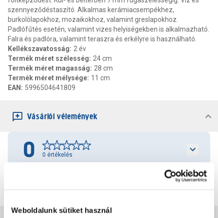
foltképződést. Kül- és beltérben 7 mm fugaszélességig. Víz és
szennyeződéstaszító. Alkalmas kerámiacsempékhez,
burkolólapokhoz, mozaikokhoz, valamint greslapokhoz.
Padlófűtés esetén, valamint vizes helyiségekben is alkalmazható.
Falra és padlóra, valamint teraszra és erkélyre is használható.
Kellékszavatosság
:
2 év
Termék méret szélesség
:
24 cm
Termék méret magasság
:
28 cm
Termék méret mélysége
:
11 cm
EAN
:
5996504641809
Vásárlói vélemények
0
0
értékelés
Értékelés írása
Weboldalunk sütiket használ