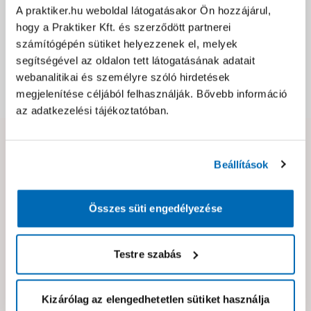
Jótállás, szavatosság
A praktiker.hu weboldal látogatásakor Ön hozzájárul,
hogy a Praktiker Kft. és szerződött partnerei
számítógépén sütiket helyezzenek el, melyek
Csomagolási és súly információk
segítségével az oldalon tett látogatásának adatait
webanalitikai és személyre szóló hirdetések
megjelenítése céljából felhasználják. Bővebb információ
Dokumentumok, felelős személy
az adatkezelési tájékoztatóban.
Hibát találtál az oldalon vagy a termék leírásában?
Beállítások
Kérjük jelezd nekünk!
Összes süti engedélyezése
Neked ajánljuk!
Testre szabás
Kizárólag az elengedhetetlen sütiket használja