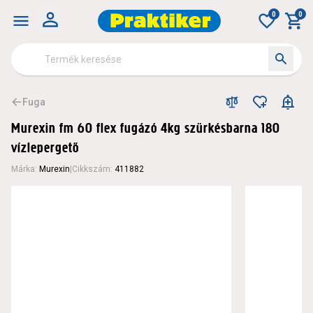
0
0
Fuga
Murexin fm 60 flex fugázó 4kg szürkésbarna 180
vízlepergető
Márka
:
Murexin
|
Cikkszám
:
411882