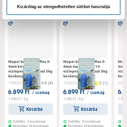
Kizárólag az elengedhetetlen sütiket használja
Mapei keracolor flex 0-
Mapei keracolor flex 0-
Mape
6mm bézs 132
6mm manhattan 110
6mm 
vízlepergető normál 5kg
vízlepergető normál 5kg
vízl
keskeny fugázó
keskeny fugázó
kesk
4.8
(
4
)
5
(
1
)
190009
190003
234
6.899 Ft
6.899 Ft
6.8
/ csomag
/ csomag
1.380 Ft
/ kg
1.380 Ft
/ kg
1.380
Kosárba
Kosárba
Szállítás:
2 munkanap
Szállítás:
4 munkanap
Szá
Készleten 22 áruházban
Készleten 23 áruházban
Ké