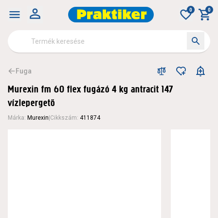
0
0
Fuga
Murexin fm 60 flex fugázó 4 kg antracit 147
vízlepergető
Márka
:
Murexin
|
Cikkszám
:
411874