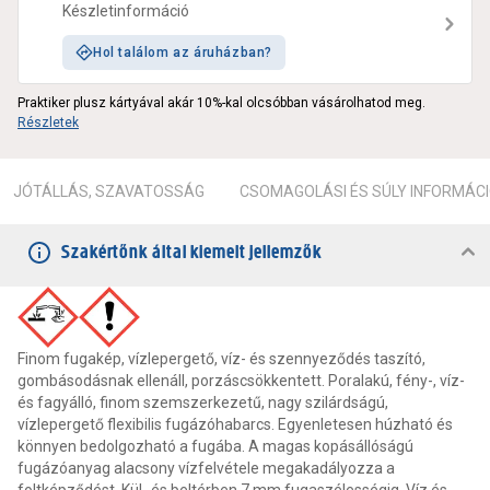
Készletinformáció
Hol találom az áruházban?
Praktiker plusz kártyával akár 10%-kal olcsóbban vásárolhatod meg.
Részletek
JÓTÁLLÁS, SZAVATOSSÁG
CSOMAGOLÁSI ÉS SÚLY INFORMÁC
Szakértőnk által kiemelt jellemzők
Finom fugakép, vízlepergető, víz- és szennyeződés taszító,
gombásodásnak ellenáll, porzáscsökkentett. Poralakú, fény-, víz-
és fagyálló, finom szemszerkezetű, nagy szilárdságú,
vízlepergető flexibilis fugázóhabarcs. Egyenletesen húzható és
könnyen bedolgozható a fugába. A magas kopásállóságú
fugázóanyag alacsony vízfelvétele megakadályozza a