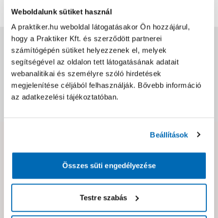
Értékelés írása
Weboldalunk sütiket használ
A praktiker.hu weboldal látogatásakor Ön hozzájárul,
hogy a Praktiker Kft. és szerződött partnerei
Jótállás, szavatosság
számítógépén sütiket helyezzenek el, melyek
segítségével az oldalon tett látogatásának adatait
Csomagolási és súly információk
webanalitikai és személyre szóló hirdetések
megjelenítése céljából felhasználják. Bővebb információ
az adatkezelési tájékoztatóban.
Dokumentumok, felelős személy
Beállítások
Hibát találtál az oldalon vagy a termék leírásában?
Kérjük jelezd nekünk!
Összes süti engedélyezése
Neked ajánljuk!
Testre szabás