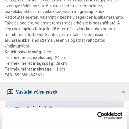
foltképződést. Kül- és beltérben 7 mm fugaszélességig. Víz és
szennyeződéstaszító. Alkalmas kerámiacsempékhez,
burkolólapokhoz, mozaikokhoz, valamint greslapokhoz.
Padlófűtés esetén, valamint vizes helyiségekben is alkalmazható.
Falra és padlóra, valamint teraszra és erkélyre is használható. A
kép csak tájékoztató jellegű! A termék színei különbözhetnek a
monitoron látottaktól. Színhelyes mintákért látogasson el
áruházainkba, ahol személyesen válogathat változatos
kínálatunkból.
Kellékszavatosság
:
2 év
Termék méret szélesség
:
24 cm
Termék méret magasság
:
28 cm
Termék méret mélysége
:
11 cm
EAN
:
5996504641472
Vásárlói vélemények
0
0
értékelés