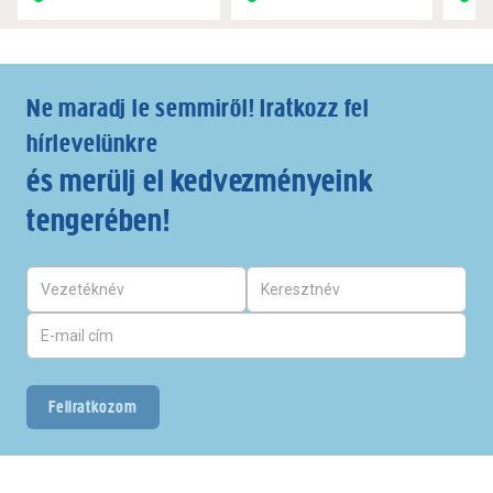
Ne maradj le semmiről! Iratkozz fel
hírlevelünkre
és merülj el kedvezményeink
tengerében!
Feliratkozom