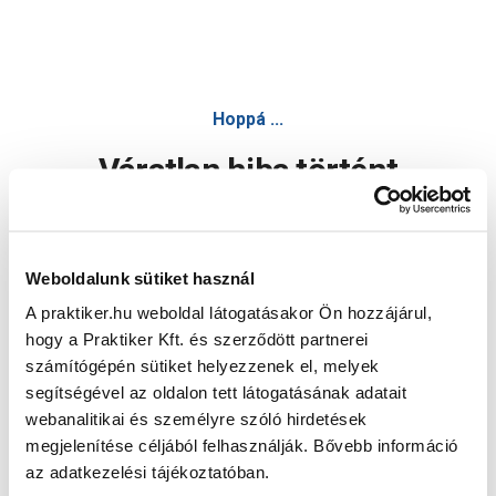
Hoppá ...
Váratlan hiba történt
Dolgozunk a hiba javításán. Egy kis türelmet kérünk.
Weboldalunk sütiket használ
A praktiker.hu weboldal látogatásakor Ön hozzájárul,
Oldal újratöltése
hogy a Praktiker Kft. és szerződött partnerei
számítógépén sütiket helyezzenek el, melyek
segítségével az oldalon tett látogatásának adatait
webanalitikai és személyre szóló hirdetések
megjelenítése céljából felhasználják. Bővebb információ
az adatkezelési tájékoztatóban.