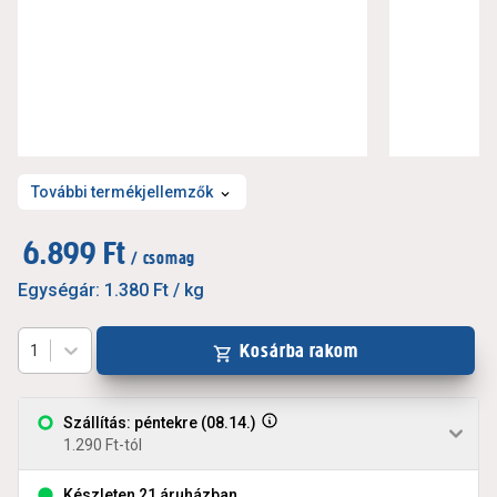
További termékjellemzők
6.899 Ft
/ csomag
Egységár:
1.380 Ft
/ kg
Kosárba rakom
1
Szállítás: péntekre (08.14.)
1.290 Ft-tól
Készleten 21 áruházban