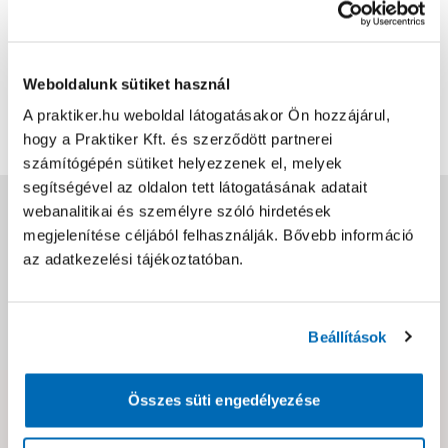
Mert erre volt szükség a munkához. Mapei termék,
megbízható.
Weboldalunk sütiket használ
Bővebben
0
0
A praktiker.hu weboldal látogatásakor Ön hozzájárul,
hogy a Praktiker Kft. és szerződött partnerei
számítógépén sütiket helyezzenek el, melyek
segítségével az oldalon tett látogatásának adatait
Jótállás, szavatosság
webanalitikai és személyre szóló hirdetések
megjelenítése céljából felhasználják. Bővebb információ
az adatkezelési tájékoztatóban.
Csomagolási és súly információk
Dokumentumok, felelős személy
Beállítások
Összes süti engedélyezése
Hibát találtál az oldalon vagy a termék leírásában?
Kérjük jelezd nekünk!