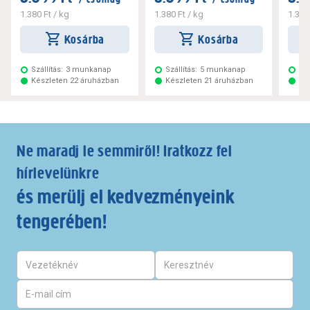
1.380 Ft
/ kg
1.380 Ft
/ kg
1.380
Kosárba
Kosárba
Szállítás:
3 munkanap
Szállítás:
5 munkanap
Szá
Készleten 22 áruházban
Készleten 21 áruházban
Ké
Ne maradj le semmiről! Iratkozz fel
hírlevelünkre
és merülj el kedvezményeink
tengerében!