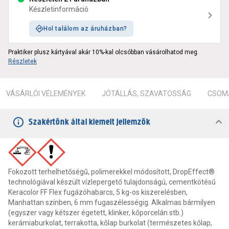
Készletinformáció
Hol találom az áruházban?
Praktiker plusz kártyával akár 10%-kal olcsóbban vásárolhatod meg.
Részletek
VÁSÁRLÓI VÉLEMÉNYEK
JÓTÁLLÁS, SZAVATOSSÁG
CSOMA
Szakértőnk által kiemelt jellemzők
Fokozott terhelhetőségű, polimerekkel módosított, DropEffect®
technológiával készült vízlepergető tulajdonságú, cementkötésű
Keracolor FF Flex fugázóhabarcs, 5 kg-os kiszerelésben,
Manhattan színben, 6 mm fugaszélességig. Alkalmas bármilyen
(egyszer vagy kétszer égetett, klinker, kőporcelán stb.)
kerámiaburkolat, terrakotta, kőlap burkolat (természetes kőlap,