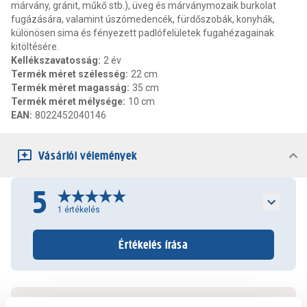
márvány, gránit, műkő stb.), üveg és márványmozaik burkolat
fugázására, valamint úszómedencék, fürdőszobák, konyhák,
különösen sima és fényezett padlófelületek fugahézagainak
kitöltésére.
Kellékszavatosság
:
2 év
Termék méret szélesség
:
22 cm
Termék méret magasság
:
35 cm
Termék méret mélysége
:
10 cm
EAN
:
8022452040146
Vásárlói vélemények
5
1
értékelés
Értékelés írása
2022.05.13.