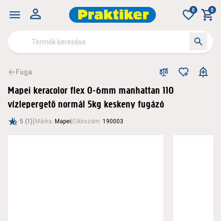
0
0
Fuga
Mapei keracolor flex 0-6mm manhattan 110
vízlepergető normál 5kg keskeny fugázó
|
5
(1)
Márka
:
Mapei
|
Cikkszám
:
190003