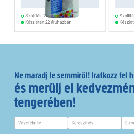
Kosárba
Szállítás:
2 munkanap
Szállítá
Készleten 22 áruházban
Készle
Ne maradj le semmiről! Iratkozz fel h
és merülj el kedvezmé
tengerében!