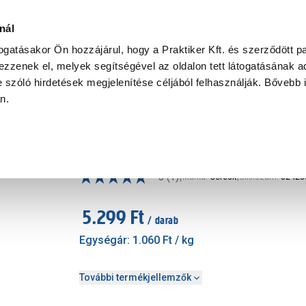
Ke
nál
togatásakor Ön hozzájárul, hogy a Praktiker Kft. és szerződött pa
zzenek el, melyek segítségével az oldalon tett látogatásának ad
Praktiker Professional
Szakiajánló
Ügyintézés és Információ
 szóló hirdetések megjelenítése céljából felhasználják. Bővebb 
an.
Ceresit ce40 fugázó 5 kg baha
|
5
(1)
Márka
:
Ceresit
|
Cikkszám
:
32423
5.299 Ft
/ darab
Egységár:
1.060 Ft
/ kg
További termékjellemzők