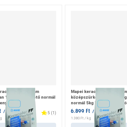
racolor flex 0-6mm
Mapei keracolor flex 0-6m
n 110 vízlepergető normál
középszürke 112 vízleperg
eny fugázó
normál 5kg keskeny fugázó
t
6.899 Ft
/ csomag
/ csomag
5
(
1
)
g
1.380 Ft
/ kg