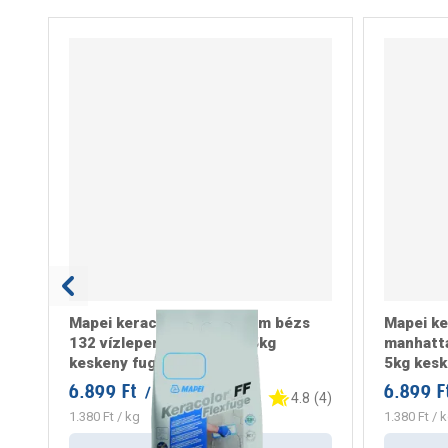
Mapei keracolor flex 0-6mm bézs
Mapei ke
132 vízlepergető normál 5kg
manhatta
keskeny fugázó
5kg kesk
6.899 Ft
6.899 F
/ csomag
4.8
(
4
)
1.380 Ft
/ kg
1.380 Ft
/ k