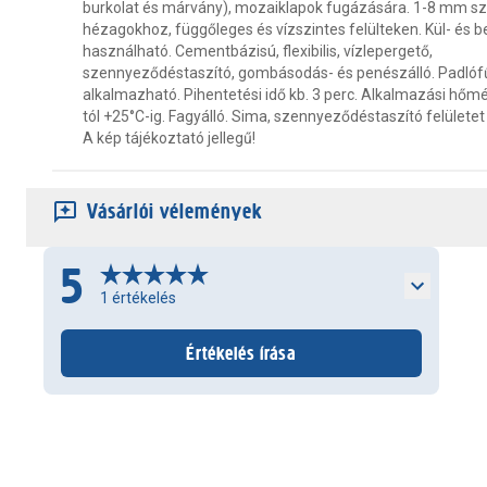
burkolat és márvány), mozaiklapok fugázására. 1-8 mm sz
hézagokhoz, függőleges és vízszintes felülteken. Kül- és be
használható. Cementbázisú, flexibilis, vízlepergető,
szennyeződéstaszító, gombásodás- és penészálló. Padlófű
alkalmazható. Pihentetési idő kb. 3 perc. Alkalmazási hőmé
tól +25°C-ig. Fagyálló. Sima, szennyeződéstaszító felületet
A kép tájékoztató jellegű!
Vásárlói vélemények
5
1
értékelés
Értékelés írása