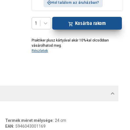
Hol találom az áruházban?
Kosárba rakom
1
Praktiker plusz kártyával akár 10%-kal olcsóbban
vásárolhatod meg.
Részletek
MENTUMOK, FELELŐS SZEMÉLY
Termék méret mélysége
:
24 cm
EAN
:
5946043001169