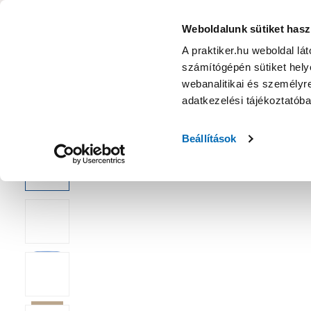
KATEGÓRIÁK
Weboldalunk sütiket hasz
A praktiker.hu weboldal lá
számítógépén sütiket helye
Ajánlatok
Márkanagykövet
Nyereményjáték
webanalitikai és személyre
adatkezelési tájékoztatób
Kezdőoldal
Építés, felújítás
Építőanyag, faanyag
Fuga
Beállítások