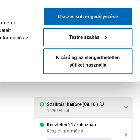
0
0
dvenc áruházam
:
Miért érdemes
Kérlek válassz
bejelentkezni?
Összes süti engedélyezése
Belépés
Listáim
Kosár
rtnerei
atait
Legyél Praktiker Plusz tag!
Áruházak és szolgáltatások
Karrier
Testre szabás
információ az
Kizárólag az elengedhetetlen
sütiket használja
ma *43*
8
Szállítás: hétfőre (08.10.)
1.290 Ft-tól
Készleten 21 áruházban
Készletinformáció