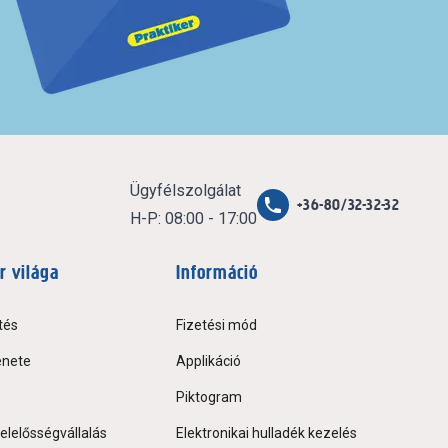
Ügyfélszolgálat
+36-80/32-32-32
H-P: 08:00 - 17:00
r világa
Információ
tés
Fizetési mód
énete
Applikáció
Piktogram
elelősségvállalás
Elektronikai hulladék kezelés