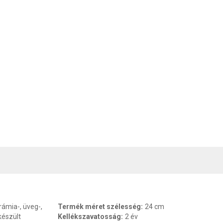
, SZAVATOSSÁG
CSOMAGOLÁSI ÉS SÚLY INFORMÁCIÓK
DOKU
rámia-, üveg-,
Termék méret szélesség
:
24 cm
készült
Kellékszavatosság
:
2 év