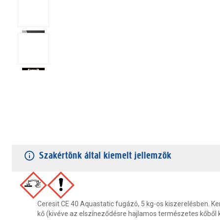
TERMÉKJELLEMZŐK
VÁSÁRLÓI VÉLEMÉNYEK
JÓTÁLLÁS
Szakértőnk által kiemelt jellemzők
Ceresit CE 40 Aquastatic fugázó, 5 kg-os kiszerelésben. Ke
kő (kivéve az elszíneződésre hajlamos természetes kőből 