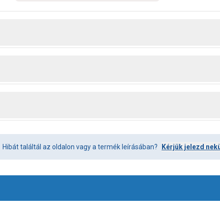
Hibát találtál az oldalon vagy a termék leírásában?
Kérjük jelezd nek