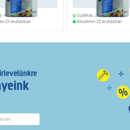
Kosárba
Kosárba
s:
4 munkanap
Szállítás:
2 munkanap
ten 23 áruházban
Készleten 22 áruházban
írlevelünkre
nyeink