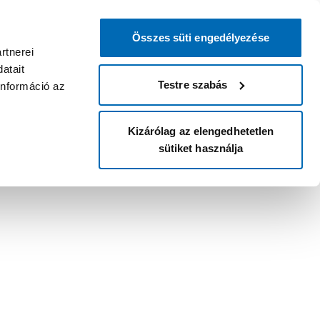
Összes süti engedélyezése
rtnerei
atait
Testre szabás
információ az
Kizárólag az elengedhetetlen
sütiket használja