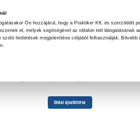
nál
togatásakor Ön hozzájárul, hogy a Praktiker Kft. és szerződött pa
zzenek el, melyek segítségével az oldalon tett látogatásának ad
 szóló hirdetések megjelenítése céljából felhasználják. Bővebb 
Hoppá ...
an.
Váratlan hiba történt
Dolgozunk a hiba javításán. Egy kis türelmet kérünk.
Oldal újratöltése