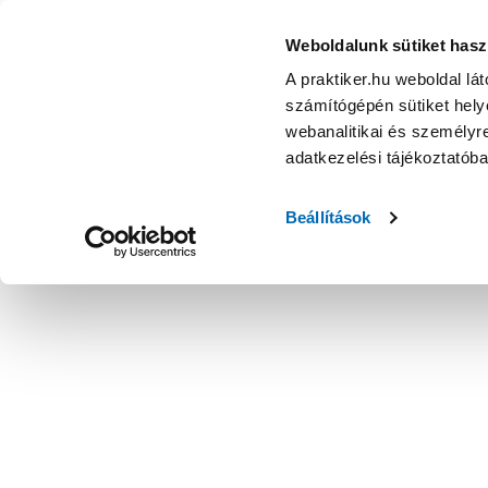
Weboldalunk sütiket hasz
A praktiker.hu weboldal lá
számítógépén sütiket helye
webanalitikai és személyre
adatkezelési tájékoztatób
Beállítások