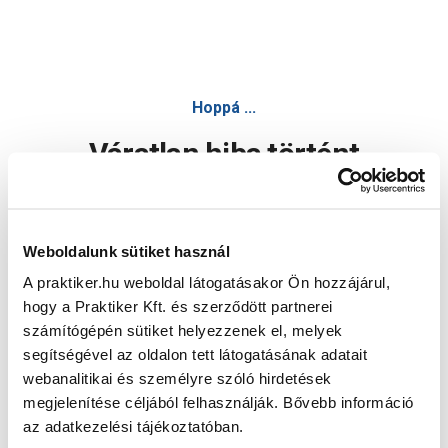
Hoppá ...
Váratlan hiba történt
Dolgozunk a hiba javításán. Egy kis türelmet kérünk.
Weboldalunk sütiket használ
A praktiker.hu weboldal látogatásakor Ön hozzájárul,
Oldal újratöltése
hogy a Praktiker Kft. és szerződött partnerei
számítógépén sütiket helyezzenek el, melyek
segítségével az oldalon tett látogatásának adatait
webanalitikai és személyre szóló hirdetések
megjelenítése céljából felhasználják. Bővebb információ
az adatkezelési tájékoztatóban.