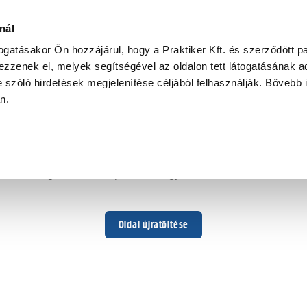
nyag
nál
togatásakor Ön hozzájárul, hogy a Praktiker Kft. és szerződött pa
zzenek el, melyek segítségével az oldalon tett látogatásának ad
 szóló hirdetések megjelenítése céljából felhasználják. Bővebb 
Hoppá ...
an.
Váratlan hiba történt
Dolgozunk a hiba javításán. Egy kis türelmet kérünk.
Oldal újratöltése