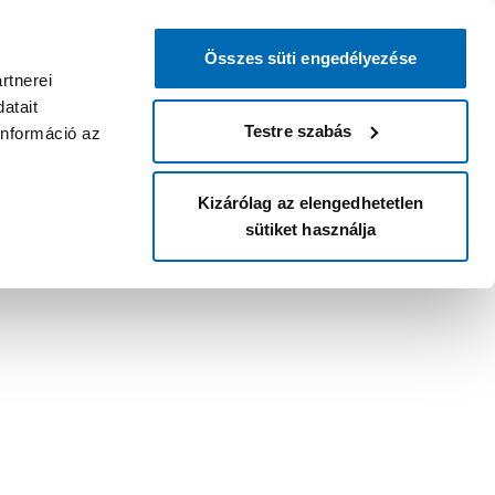
Összes süti engedélyezése
rtnerei
atait
Testre szabás
információ az
Kizárólag az elengedhetetlen
sütiket használja