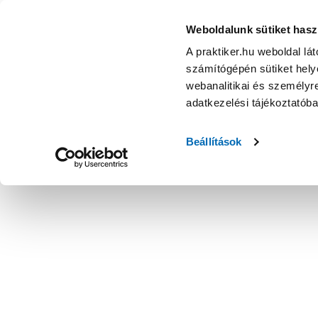
Küszöb bükk 7x2x100 cm - Falap, falemez - Építőanyag, faa
Weboldalunk sütiket hasz
A praktiker.hu weboldal lá
számítógépén sütiket helye
webanalitikai és személyre
adatkezelési tájékoztatób
Beállítások