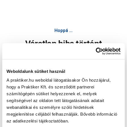
Hoppá ...
Váratlan hiba történt
Dolgozunk a hiba javításán. Egy kis türelmet kérünk.
Weboldalunk sütiket használ
A praktiker.hu weboldal látogatásakor Ön hozzájárul,
Oldal újratöltése
hogy a Praktiker Kft. és szerződött partnerei
számítógépén sütiket helyezzenek el, melyek
segítségével az oldalon tett látogatásának adatait
webanalitikai és személyre szóló hirdetések
megjelenítése céljából felhasználják. Bővebb információ
az adatkezelési tájékoztatóban.