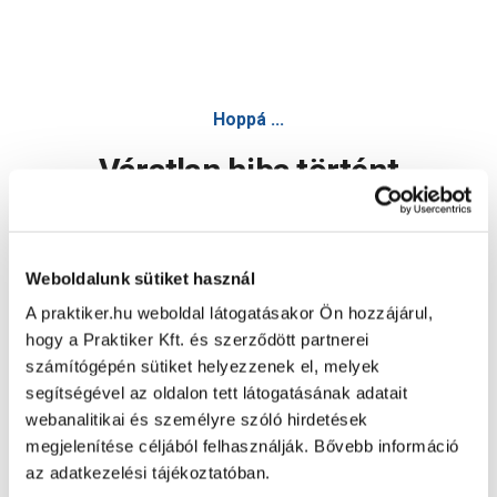
Hoppá ...
Váratlan hiba történt
Dolgozunk a hiba javításán. Egy kis türelmet kérünk.
Weboldalunk sütiket használ
A praktiker.hu weboldal látogatásakor Ön hozzájárul,
Oldal újratöltése
hogy a Praktiker Kft. és szerződött partnerei
számítógépén sütiket helyezzenek el, melyek
segítségével az oldalon tett látogatásának adatait
webanalitikai és személyre szóló hirdetések
megjelenítése céljából felhasználják. Bővebb információ
az adatkezelési tájékoztatóban.