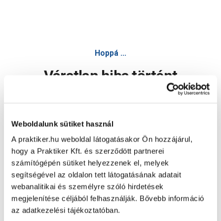
Hoppá ...
Váratlan hiba történt
Dolgozunk a hiba javításán. Egy kis türelmet kérünk.
Weboldalunk sütiket használ
A praktiker.hu weboldal látogatásakor Ön hozzájárul,
Oldal újratöltése
hogy a Praktiker Kft. és szerződött partnerei
számítógépén sütiket helyezzenek el, melyek
segítségével az oldalon tett látogatásának adatait
webanalitikai és személyre szóló hirdetések
megjelenítése céljából felhasználják. Bővebb információ
az adatkezelési tájékoztatóban.