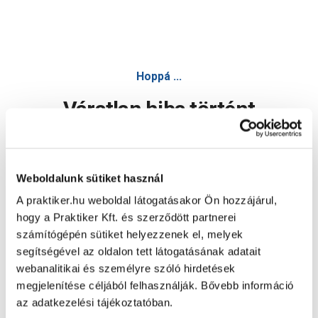
Hoppá ...
Váratlan hiba történt
Dolgozunk a hiba javításán. Egy kis türelmet kérünk.
Weboldalunk sütiket használ
A praktiker.hu weboldal látogatásakor Ön hozzájárul,
Oldal újratöltése
hogy a Praktiker Kft. és szerződött partnerei
számítógépén sütiket helyezzenek el, melyek
segítségével az oldalon tett látogatásának adatait
webanalitikai és személyre szóló hirdetések
megjelenítése céljából felhasználják. Bővebb információ
az adatkezelési tájékoztatóban.