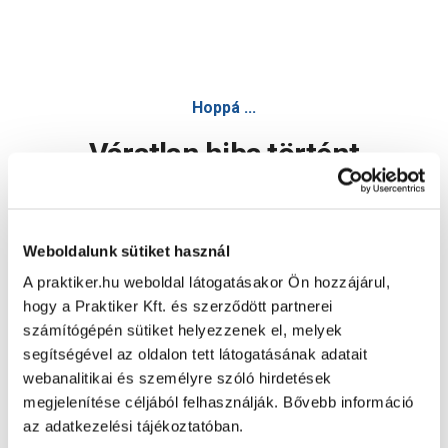
Hoppá ...
Váratlan hiba történt
Dolgozunk a hiba javításán. Egy kis türelmet kérünk.
Weboldalunk sütiket használ
A praktiker.hu weboldal látogatásakor Ön hozzájárul,
Oldal újratöltése
hogy a Praktiker Kft. és szerződött partnerei
számítógépén sütiket helyezzenek el, melyek
segítségével az oldalon tett látogatásának adatait
webanalitikai és személyre szóló hirdetések
megjelenítése céljából felhasználják. Bővebb információ
az adatkezelési tájékoztatóban.