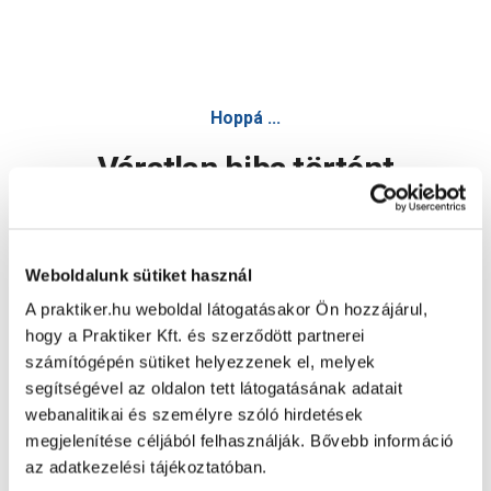
Hoppá ...
Váratlan hiba történt
Dolgozunk a hiba javításán. Egy kis türelmet kérünk.
Weboldalunk sütiket használ
A praktiker.hu weboldal látogatásakor Ön hozzájárul,
Oldal újratöltése
hogy a Praktiker Kft. és szerződött partnerei
számítógépén sütiket helyezzenek el, melyek
segítségével az oldalon tett látogatásának adatait
webanalitikai és személyre szóló hirdetések
megjelenítése céljából felhasználják. Bővebb információ
az adatkezelési tájékoztatóban.