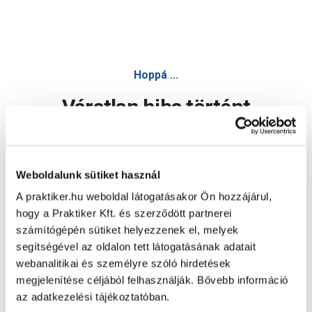
Hoppá ...
Váratlan hiba történt
Dolgozunk a hiba javításán. Egy kis türelmet kérünk.
Weboldalunk sütiket használ
A praktiker.hu weboldal látogatásakor Ön hozzájárul,
Oldal újratöltése
hogy a Praktiker Kft. és szerződött partnerei
számítógépén sütiket helyezzenek el, melyek
segítségével az oldalon tett látogatásának adatait
webanalitikai és személyre szóló hirdetések
megjelenítése céljából felhasználják. Bővebb információ
az adatkezelési tájékoztatóban.