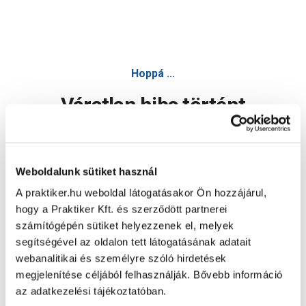
Hoppá ...
Váratlan hiba történt
Dolgozunk a hiba javításán. Egy kis türelmet kérünk.
Weboldalunk sütiket használ
A praktiker.hu weboldal látogatásakor Ön hozzájárul,
Oldal újratöltése
hogy a Praktiker Kft. és szerződött partnerei
számítógépén sütiket helyezzenek el, melyek
segítségével az oldalon tett látogatásának adatait
webanalitikai és személyre szóló hirdetések
megjelenítése céljából felhasználják. Bővebb információ
az adatkezelési tájékoztatóban.