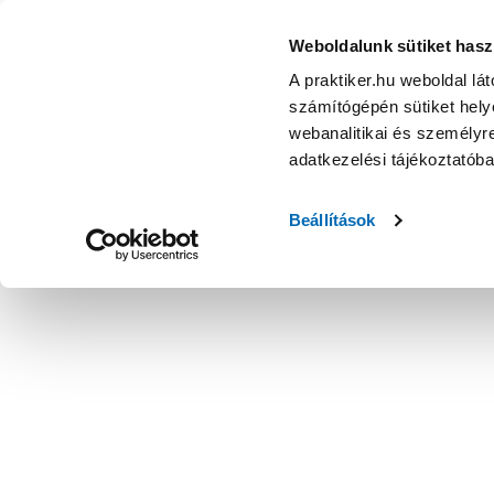
Weboldalunk sütiket hasz
A praktiker.hu weboldal lá
számítógépén sütiket helye
webanalitikai és személyre
adatkezelési tájékoztatób
Beállítások