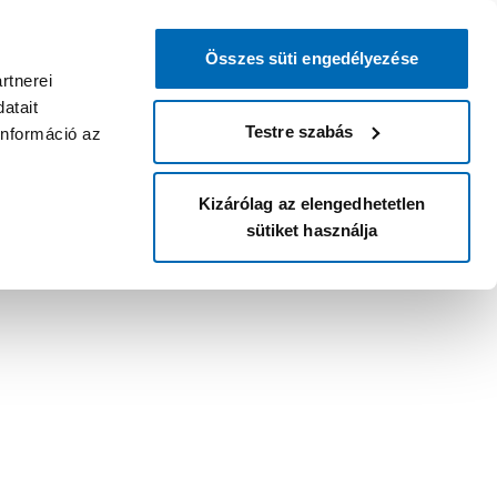
Összes süti engedélyezése
rtnerei
atait
Testre szabás
információ az
Kizárólag az elengedhetetlen
sütiket használja