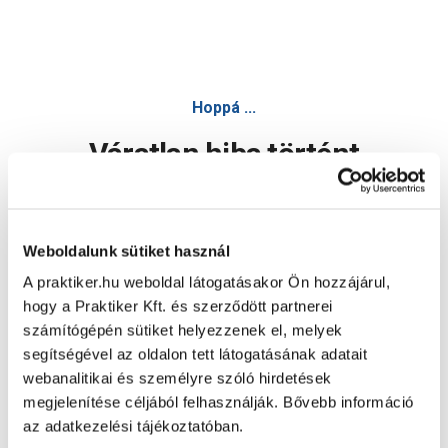
Hoppá ...
Váratlan hiba történt
Dolgozunk a hiba javításán. Egy kis türelmet kérünk.
Weboldalunk sütiket használ
A praktiker.hu weboldal látogatásakor Ön hozzájárul,
Oldal újratöltése
hogy a Praktiker Kft. és szerződött partnerei
számítógépén sütiket helyezzenek el, melyek
segítségével az oldalon tett látogatásának adatait
webanalitikai és személyre szóló hirdetések
megjelenítése céljából felhasználják. Bővebb információ
az adatkezelési tájékoztatóban.