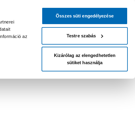
Összes süti engedélyezése
rtnerei
atait
Testre szabás
információ az
Kizárólag az elengedhetetlen
sütiket használja