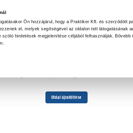
nál
togatásakor Ön hozzájárul, hogy a Praktiker Kft. és szerződött pa
zzenek el, melyek segítségével az oldalon tett látogatásának ad
 szóló hirdetések megjelenítése céljából felhasználják. Bővebb 
Hoppá ...
an.
Váratlan hiba történt
Dolgozunk a hiba javításán. Egy kis türelmet kérünk.
Oldal újratöltése