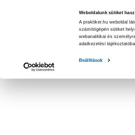
Weboldalunk sütiket hasz
A praktiker.hu weboldal lá
számítógépén sütiket helye
webanalitikai és személyre
adatkezelési tájékoztatób
Beállítások