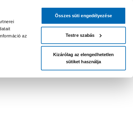
Összes süti engedélyezése
rtnerei
atait
Testre szabás
információ az
Kizárólag az elengedhetetlen
sütiket használja