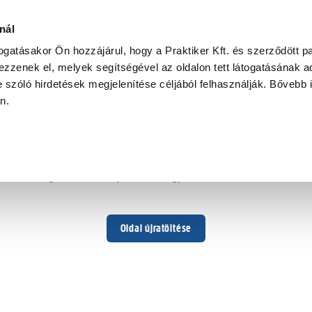
nál
togatásakor Ön hozzájárul, hogy a Praktiker Kft. és szerződött pa
zzenek el, melyek segítségével az oldalon tett látogatásának ad
 szóló hirdetések megjelenítése céljából felhasználják. Bővebb 
Hoppá ...
an.
Váratlan hiba történt
Dolgozunk a hiba javításán. Egy kis türelmet kérünk.
Oldal újratöltése