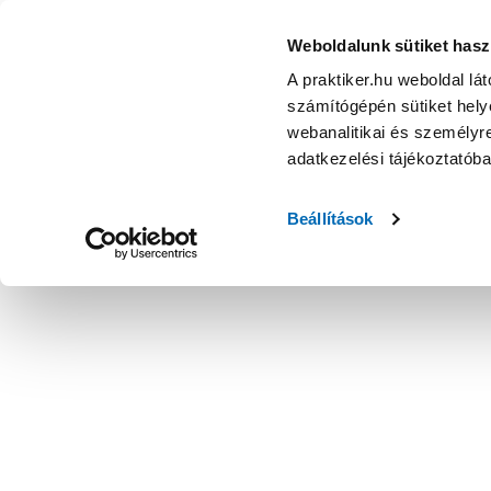
Weboldalunk sütiket hasz
A praktiker.hu weboldal lá
számítógépén sütiket helye
webanalitikai és személyre
adatkezelési tájékoztatób
Beállítások