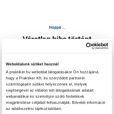
Hoppá ...
Váratlan hiba történt
Dolgozunk a hiba javításán. Egy kis türelmet kérünk.
Weboldalunk sütiket használ
A praktiker.hu weboldal látogatásakor Ön hozzájárul,
Oldal újratöltése
hogy a Praktiker Kft. és szerződött partnerei
számítógépén sütiket helyezzenek el, melyek
segítségével az oldalon tett látogatásának adatait
webanalitikai és személyre szóló hirdetések
megjelenítése céljából felhasználják. Bővebb információ
az adatkezelési tájékoztatóban.