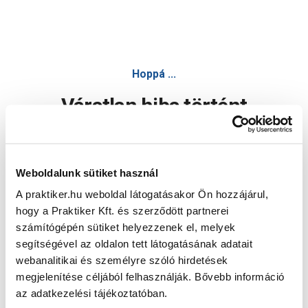
Hoppá ...
Váratlan hiba történt
Dolgozunk a hiba javításán. Egy kis türelmet kérünk.
Weboldalunk sütiket használ
A praktiker.hu weboldal látogatásakor Ön hozzájárul,
Oldal újratöltése
hogy a Praktiker Kft. és szerződött partnerei
számítógépén sütiket helyezzenek el, melyek
segítségével az oldalon tett látogatásának adatait
webanalitikai és személyre szóló hirdetések
megjelenítése céljából felhasználják. Bővebb információ
az adatkezelési tájékoztatóban.